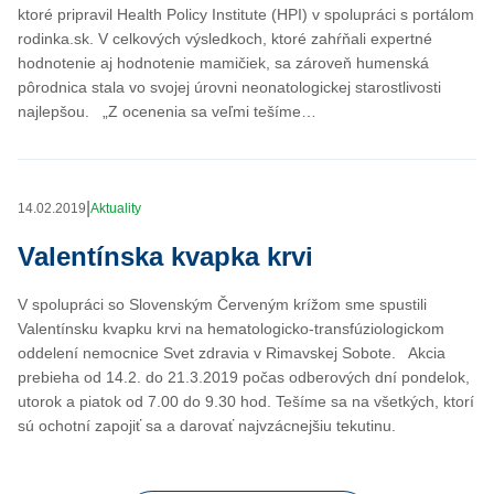
ktoré pripravil Health Policy Institute (HPI) v spolupráci s portálom
rodinka.sk. V celkových výsledkoch, ktoré zahŕňali expertné
hodnotenie aj hodnotenie mamičiek, sa zároveň humenská
pôrodnica stala vo svojej úrovni neonatologickej starostlivosti
najlepšou. „Z ocenenia sa veľmi tešíme…
|
14.02.2019
Aktuality
Valentínska kvapka krvi
V spolupráci so Slovenským Červeným krížom sme spustili
Valentínsku kvapku krvi na hematologicko-transfúziologickom
oddelení nemocnice Svet zdravia v Rimavskej Sobote. Akcia
prebieha od 14.2. do 21.3.2019 počas odberových dní pondelok,
utorok a piatok od 7.00 do 9.30 hod. Tešíme sa na všetkých, ktorí
sú ochotní zapojiť sa a darovať najvzácnejšiu tekutinu.