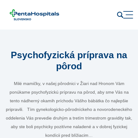
Prejsť na obsah
Psychofyzická príprava na
pôrod
Milé mamičky, v našej pôrodnici v Žiari nad Hronom Vám
ponúkame psychofyzickú prípravu na pôrod, aby sme Vás na
tento nádherný okamih príchodu Vášho bábätka čo najlepšie
pripravili. Tím gynekologicko-pôrodníckeho a novorodeneckého
oddelenia Vás prevedie druhým a tretím trimestrom gravidity tak,
aby ste boli psychicky pozitívne naladené a v dobrej fyzickej
kondícii pred blížiacim…