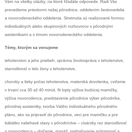
Vám na všetky otázky, na ktoré hľadáte odpovede. Radi Vás
prevedieme priestormi našej pôrodnice, oddelením šestonedelia
a novorodeneckého oddelenia. Stretnutia sú realizované formou
individuálnych alebo skupinových rozhovorov s pôrodnými
asistentkami a s tímom novorodeneckého oddelenia.
Témy, ktorým sa venujeme
tehotenstvo a jeho priebeh, správna životospráva v tehotenstve,
starostlivosť o telo ženy v tehotenstve,
choroby a lieky počas tehotenstva, materská dovolenka, cvičenie
v trvaní cca 30 až 40 minút, fit lopty výživa budúcej mamičky,
výživa novorodenca, predstavenie pôrodnice výber pôrodníka,
pôrodnej asistentky, tvorba Vášho individuálneho pôrodného
plánu, ako sa pripraviť do pôrodnice, veci pre mamičku a pre
bábätko naliehavé stavy v pôrodníctve – cisársky rez starostlivosť
o novorodenca – dojčenie, masáž, prebaľovanie prítomnosť a