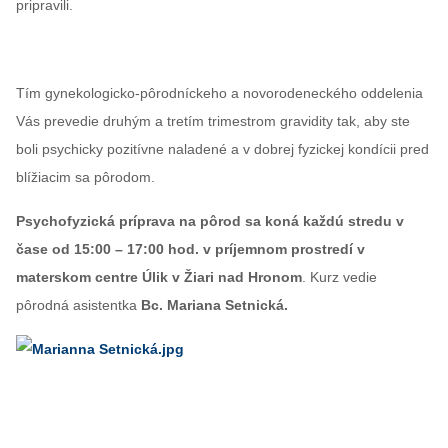
pripravili.
Tím gynekologicko-pôrodníckeho a novorodeneckého oddelenia
Vás prevedie druhým a tretím trimestrom gravidity tak, aby ste
boli psychicky pozitívne naladené a v dobrej fyzickej kondícii pred
blížiacim sa pôrodom.
Psychofyzická príprava na pôrod sa koná každú stredu v
čase od 15:00 – 17:00 hod. v príjemnom prostredí v
materskom centre Úlik v Žiari nad Hronom
. Kurz vedie
pôrodná asistentka
Bc.
Mariana Setnická.