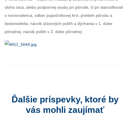
úloha otca, alebo podpornej osoby pri pôrode, či pri starostlivosti
o novorodenca, odber pupočníkovej krvi, priebeh pôrodu a
šestonedelia, nácvik úľavových polôh a dýchania v 1. dobe
pôrodnej, nácvik polôh v 2. dobe pôrodnej
Ďalšie príspevky, ktoré by
vás mohli zaujímať