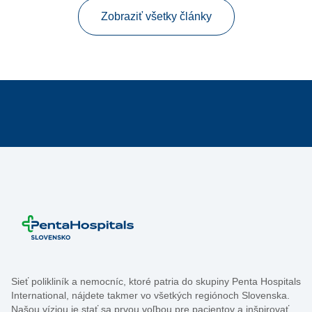
Zobraziť všetky články
Sieť polikliník a nemocníc, ktoré patria do skupiny Penta Hospitals
International, nájdete takmer vo všetkých regiónoch Slovenska.
Našou víziou je stať sa prvou voľbou pre pacientov a inšpirovať