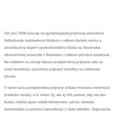
Od roku 2008 pracuje na gynekologickej príjmovej ambulancii.
Vyštudovala nadstavbové štúdium v odbore ženská sestra a
ukončila prvý stupeň vysokoškolského štúdia na Slovenskej
zdravotníckej univerzite v Bratislave v odbore pôrodná asistencia.
Na oddelení sa venuje hlavne predpôrodnej príprave, kde sa
snaží teoreticky i psychicky pripraviť mamičky na zvládnutie
pôrodu.
V rámci kurzu predpôrodnej prípravy získate množstvo informácií,
praktické návyky, a to nielen Vy, ale aj Váš partner, aby ste ako
budúci rodičia spolu zvládli tehotenstvo, pôrod, obdobie
šestonedelia a samotnú starostlivosť o Vaše bábätko. Odpovieme