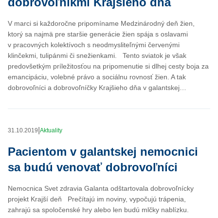
dobrovoľníkmi Krajšieho dňa
V marci si každoročne pripomíname Medzinárodný deň žien,
ktorý sa najmä pre staršie generácie žien spája s oslavami
v pracovných kolektívoch s neodmysliteľnými červenými
klinčekmi, tulipánmi či snežienkami. Tento sviatok je však
predovšetkým príležitosťou na pripomenutie si dlhej cesty boja za
emancipáciu, volebné právo a sociálnu rovnosť žien. A tak
dobrovoľníci a dobrovoľníčky Krajšieho dňa v galantskej…
|
31.10.2019
Aktuality
Pacientom v galantskej nemocnici
sa budú venovať dobrovoľníci
Nemocnica Svet zdravia Galanta odštartovala dobrovoľnícky
projekt Krajší deň Prečítajú im noviny, vypočujú trápenia,
zahrajú sa spoločenské hry alebo len budú mlčky nablízku.