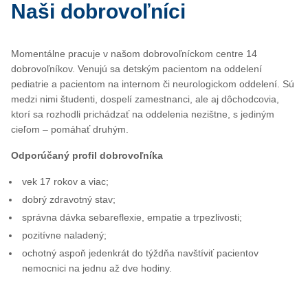
Naši dobrovoľníci
Momentálne pracuje v našom dobrovoľníckom centre 14
dobrovoľníkov. Venujú sa detským pacientom na oddelení
pediatrie a pacientom na internom či neurologickom oddelení. Sú
medzi nimi študenti, dospelí zamestnanci, ale aj dôchodcovia,
ktorí sa rozhodli prichádzať na oddelenia nezištne, s jediným
cieľom – pomáhať druhým.
Odporúčaný profil dobrovoľníka
vek 17 rokov a viac;
dobrý zdravotný stav;
správna dávka sebareflexie, empatie a trpezlivosti;
pozitívne naladený;
ochotný aspoň jedenkrát do týždňa navštíviť pacientov
nemocnici na jednu až dve hodiny.