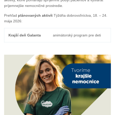
aktivity, ktoré pomáhajú spríjemniť pobyt pacientov a vytvárať
príjemnejšie nemocničné prostredie.
Prehľad
plánovaných aktivít
Týždňa dobrovoľníctva, 18. – 24.
mája 2026:
Krajší deň Galanta
animátorský program pre deti