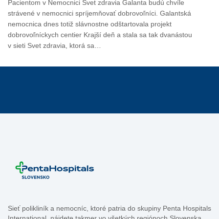
Pacientom v Nemocnici Svet zdravia Galanta budú chvíle
strávené v nemocnici spríjemňovať dobrovoľníci. Galantská
nemocnica dnes totiž slávnostne odštartovala projekt
dobrovoľníckych centier Krajší deň a stala sa tak dvanástou
v sieti Svet zdravia, ktorá sa…
Sieť polikliník a nemocníc, ktoré patria do skupiny Penta Hospitals
International, nájdete takmer vo všetkých regiónoch Slovenska.