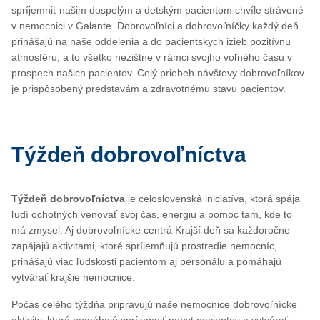
spríjemniť našim dospelým a detským pacientom chvíle strávené
v nemocnici v Galante. Dobrovoľníci a dobrovoľníčky každý deň
prinášajú na naše oddelenia a do pacientskych izieb pozitívnu
atmosféru, a to všetko nezištne v rámci svojho voľného času v
prospech našich pacientov. Celý priebeh návštevy dobrovoľníkov
je prispôsobený predstavám a zdravotnému stavu pacientov.
Týždeň dobrovoľníctva
Týždeň dobrovoľníctva
je celoslovenská iniciatíva, ktorá spája
ľudí ochotných venovať svoj čas, energiu a pomoc tam, kde to
má zmysel. Aj dobrovoľnícke centrá Krajší deň sa každoročne
zapájajú aktivitami, ktoré spríjemňujú prostredie nemocníc,
prinášajú viac ľudskosti pacientom aj personálu a pomáhajú
vytvárať krajšie nemocnice.
Počas celého týždňa pripravujú naše nemocnice dobrovoľnícke