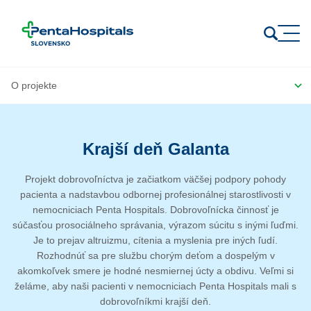
Prejsť na obsah
Krajší deň Galanta
Projekt dobrovoľníctva je začiatkom väčšej podpory pohody
pacienta a nadstavbou odbornej profesionálnej starostlivosti v
nemocniciach Penta Hospitals. Dobrovoľnícka činnosť je
súčasťou prosociálneho správania, výrazom súcitu s inými ľuďmi.
Je to prejav altruizmu, cítenia a myslenia pre iných ľudí.
Rozhodnúť sa pre službu chorým deťom a dospelým v
akomkoľvek smere je hodné nesmiernej úcty a obdivu. Veľmi si
želáme, aby naši pacienti v nemocniciach Penta Hospitals mali s
dobrovoľníkmi krajší deň.