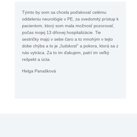
Týmto by som sa chcela poďakovať celému
oddeleniu neurológie v PE, za svedomitý prístup k
pacientom, ktorý som mala možnosť pozorovať,
počas mojej 13 dňovej hospitalizácie. Tie
sestričky majú v sebe čaro a to mnohým v tejto
dobe chýba a to je „ľudskosť“ a pokora, ktorá sa z
nás vytráca. Za to im ďakujem, patrí im veľký
rešpekt a úcta.
Helga Panašková