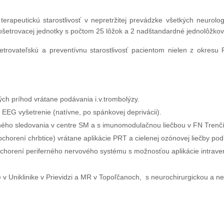
rapeutickú starostlivosť v nepretržitej prevádzke všetkých neurolo
 ošetrovacej jednotky s počtom 25 lôžok a 2 nadštandardné jednolôžkov
etrovateľskú a preventívnu starostlivosť pacientom nielen z okresu P
h príhod vrátane podávania i.v.trombolýzy.
 EEG vyšetrenie (natívne, po spánkovej deprivácii).
dného sledovania v centre SM a s imunomodulač­nou liečbou v FN Trenčí
horení chrbtice) vrátane aplikácie PRT a cielenej ozónovej liečby pod
chorení periferného nervového systému s možnosťou aplikácie intrave
 Uniklinike v Prievidzi a MR v Topoľčanoch, s neurochirurgickou a neu