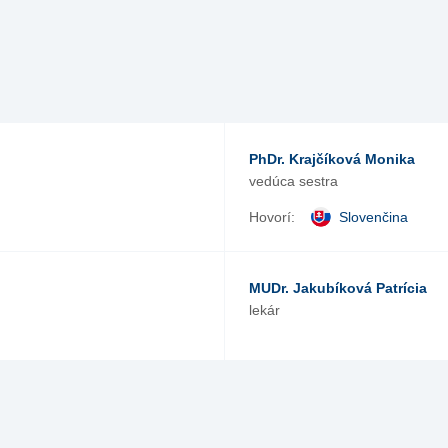
PhDr. Krajčíková Monika
vedúca sestra
Hovorí:
Slovenčina
MUDr. Jakubíková Patrícia
lekár