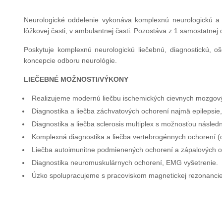
Neurologické oddelenie vykonáva komplexnú neurologickú a te
lôžkovej časti, v ambulantnej časti. Pozostáva z 1 samostatnej
Poskytuje komplexnú neurologickú liečebnú, diagnostickú, oš
koncepcie odboru neurológie.
LIEČEBNÉ MOŽNOSTI/VÝKONY
Realizujeme modernú liečbu ischemických cievnych mozgovýc
Diagnostika a liečba záchvatových ochorení najmä epilepsie,
Diagnostika a liečba sclerosis multiplex s možnosťou násle
Komplexná diagnostika a liečba vertebrogénnych ochorení (oc
Liečba autoimunitne podmienených ochorení a zápalových o
Diagnostika neuromuskulárnych ochorení, EMG vyšetrenie.
Úzko spolupracujeme s pracoviskom magnetickej rezonancie v