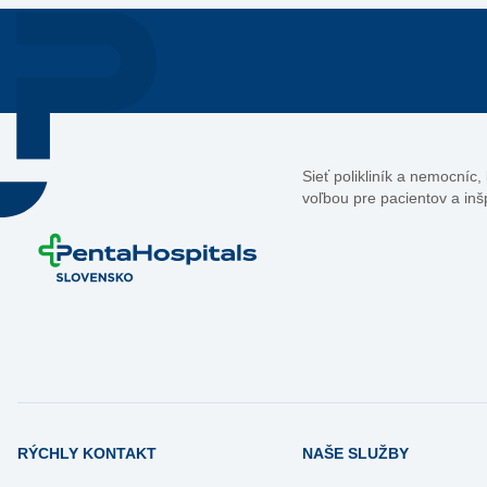
Sieť polikliník a nemocníc
voľbou pre pacientov a inš
RÝCHLY KONTAKT
NAŠE SLUŽBY