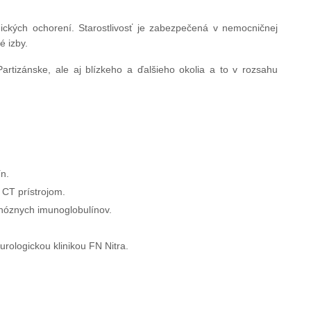
gických ochorení. Starostlivosť je zabezpečená v nemocničnej
é izby.
artizánske, ale aj blízkeho a ďalšieho okolia a to v rozsahu
n.
 CT prístrojom.
nóznych imunoglobulínov.
rologickou klinikou FN Nitra.