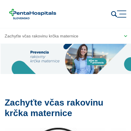
Prejsť na obsah
Zachyťte včas rakovinu
krčka maternice