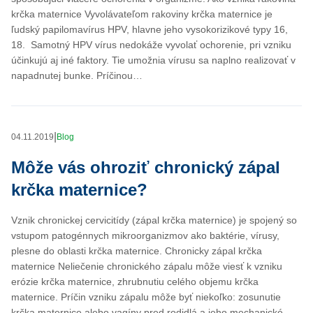
krčka maternice Vyvolávateľom rakoviny krčka maternice je
ľudský papilomavírus HPV, hlavne jeho vysokorizikové typy 16,
18. Samotný HPV vírus nedokáže vyvolať ochorenie, pri vzniku
účinkujú aj iné faktory. Tie umožnia vírusu sa naplno realizovať v
napadnutej bunke. Príčinou…
|
04.11.2019
Blog
Môže vás ohroziť chronický zápal
krčka maternice?
Vznik chronickej cervicitídy (zápal krčka maternice) je spojený so
vstupom patogénnych mikroorganizmov ako baktérie, vírusy,
plesne do oblasti krčka maternice. Chronicky zápal krčka
maternice Neliečenie chronického zápalu môže viesť k vzniku
erózie krčka maternice, zhrubnutiu celého objemu krčka
maternice. Príčin vzniku zápalu môže byť niekoľko: zosunutie
krčka maternice alebo vagíny pred rodidlá a jeho mechanické…