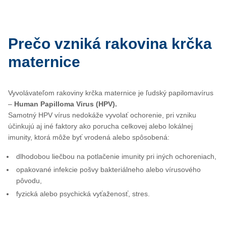
Prečo vzniká rakovina krčka
maternice
Vyvolávateľom rakoviny krčka maternice je ľudský papilomavírus
–
Human Papilloma Virus (HPV).
Samotný HPV vírus nedokáže vyvolať ochorenie, pri vzniku
účinkujú aj iné faktory ako porucha celkovej alebo lokálnej
imunity, ktorá môže byť vrodená alebo spôsobená:
dlhodobou liečbou na potlačenie imunity pri iných ochoreniach,
opakované infekcie pošvy bakteriálneho alebo vírusového
pôvodu,
fyzická alebo psychická vyťaženosť, stres.