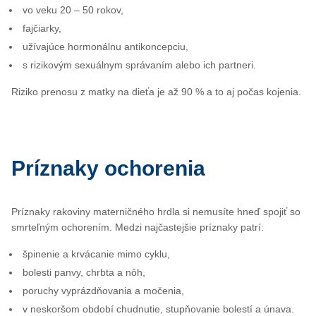
vo veku 20 – 50 rokov,
fajčiarky,
užívajúce hormonálnu antikoncepciu,
s rizikovým sexuálnym správaním alebo ich partneri.
Riziko prenosu z matky na dieťa je až 90 % a to aj počas kojenia.
Príznaky ochorenia
Príznaky rakoviny materničného hrdla si nemusíte hneď spojiť so
smrteľným ochorením. Medzi najčastejšie príznaky patrí:
špinenie a krvácanie mimo cyklu,
bolesti panvy, chrbta a nôh,
poruchy vyprázdňovania a močenia,
v neskoršom období chudnutie, stupňovanie bolestí a únava.