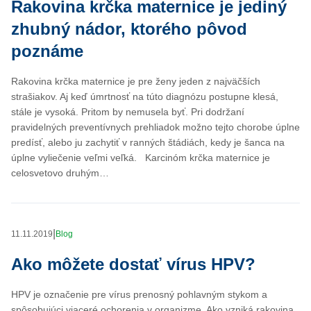
Rakovina krčka maternice je jediný
zhubný nádor, ktorého pôvod
poznáme
Rakovina krčka maternice je pre ženy jeden z najväčších
strašiakov. Aj keď úmrtnosť na túto diagnózu postupne klesá,
stále je vysoká. Pritom by nemusela byť. Pri dodržaní
pravidelných preventívnych prehliadok možno tejto chorobe úplne
predísť, alebo ju zachytiť v ranných štádiách, kedy je šanca na
úplne vyliečenie veľmi veľká. Karcinóm krčka maternice je
celosvetovo druhým…
|
11.11.2019
Blog
Ako môžete dostať vírus HPV?
HPV je označenie pre vírus prenosný pohlavným stykom a
spôsobujúci viaceré ochorenia v organizme. Ako vzniká rakovina