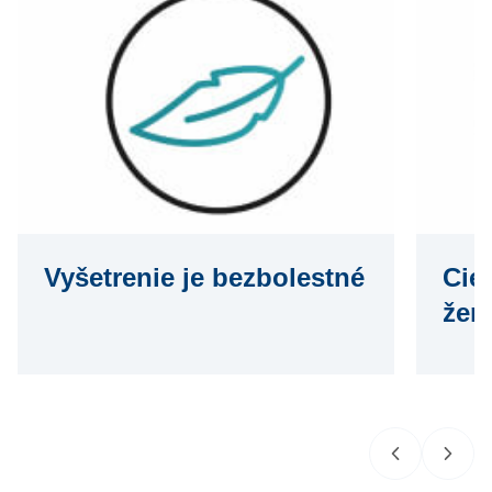
Vyšetrenie je bezbolestné
Cie
žen