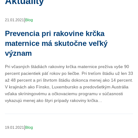
Aktuality
|
21.01.2021
Blog
Prevencia pri rakovine krčka
maternice má skutočne veľký
význam
Pri včasných štádiách rakoviny krčka maternice prežíva vyše 90
percent pacientiek päť rokov po liečbe. Pri treťom štádiu už len 33
až 48 percent a pri štvrtom štádiu dokonca menej ako 14 percent.
V krajinách ako Fínsko, Luxembursko a predovšetkým Austrália
vďaka skríningovému a očkovaciemu programu v súčasnosti
vykazujú menej ako štyri prípady rakoviny krčka…
|
19.01.2021
Blog