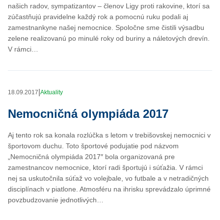
našich radov, sympatizantov – členov Ligy proti rakovine, ktorí sa
zúčastňujú pravidelne každý rok a pomocnú ruku podali aj
zamestnankyne našej nemocnice. Spoločne sme čistili výsadbu
zelene realizovanú po minulé roky od buriny a náletových drevín.
V rámci…
|
18.09.2017
Aktuality
Nemocničná olympiáda 2017
Aj tento rok sa konala rozlúčka s letom v trebišovskej nemocnici v
športovom duchu. Toto športové podujatie pod názvom
„Nemocničná olympiáda 2017″ bola organizovaná pre
zamestnancov nemocnice, ktorí radi športujú i súťažia. V rámci
nej sa uskutočnila súťaž vo volejbale, vo futbale a v netradičných
disciplínach v piatlone. Atmosféru na ihrisku sprevádzalo úprimné
povzbudzovanie jednotlivých…