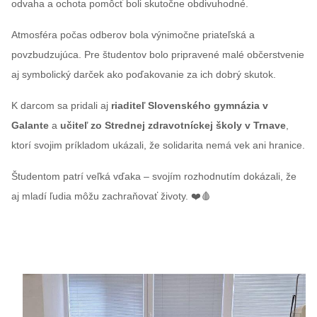
odvaha a ochota pomôcť boli skutočne obdivuhodné.
Atmosféra počas odberov bola výnimočne priateľská a
povzbudzujúca. Pre študentov bolo pripravené malé občerstvenie
aj symbolický darček ako poďakovanie za ich dobrý skutok.
K darcom sa pridali aj
riaditeľ Slovenského gymnázia v
Galante
a
učiteľ zo Strednej zdravotníckej školy v Trnave
,
ktorí svojim príkladom ukázali, že solidarita nemá vek ani hranice.
Študentom patrí veľká vďaka – svojím rozhodnutím dokázali, že
aj mladí ľudia môžu zachraňovať životy. ❤️🩸