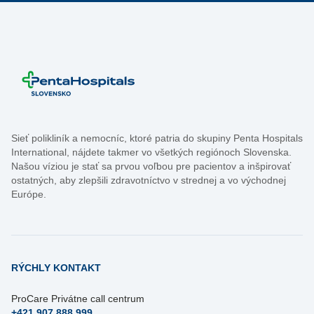
Sieť polikliník a nemocníc, ktoré patria do skupiny Penta Hospitals
International, nájdete takmer vo všetkých regiónoch Slovenska.
Našou víziou je stať sa prvou voľbou pre pacientov a inšpirovať
ostatných, aby zlepšili zdravotníctvo v strednej a vo východnej
Európe.
RÝCHLY KONTAKT
ProCare Privátne call centrum
+421 907 888 999