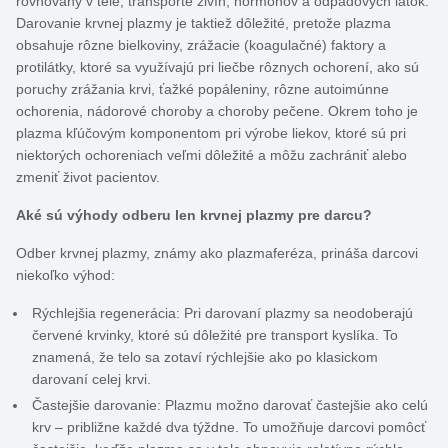
rovnováhy v tele, transporte živín, hormónov a odpadových látok.
Darovanie krvnej plazmy je taktiež dôležité, pretože plazma
obsahuje rôzne bielkoviny, zrážacie (koagulačné) faktory a
protilátky, ktoré sa využívajú pri liečbe rôznych ochorení, ako sú
poruchy zrážania krvi, ťažké popáleniny, rôzne autoimúnne
ochorenia, nádorové choroby a choroby pečene. Okrem toho je
plazma kľúčovým komponentom pri výrobe liekov, ktoré sú pri
niektorých ochoreniach veľmi dôležité a môžu zachrániť alebo
zmeniť život pacientov.
Aké sú výhody odberu len krvnej plazmy pre darcu?
Odber krvnej plazmy, známy ako plazmaferéza, prináša darcovi
niekoľko výhod:
Rýchlejšia regenerácia: Pri darovaní plazmy sa neodoberajú
červené krvinky, ktoré sú dôležité pre transport kyslíka. To
znamená, že telo sa zotaví rýchlejšie ako po klasickom
darovaní celej krvi.
Častejšie darovanie: Plazmu možno darovať častejšie ako celú
krv – približne každé dva týždne. To umožňuje darcovi pomôcť