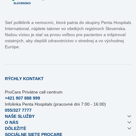
Sieť polikliník a nemocníc, ktoré patria do skupiny Penta Hospitals
International, nájdete takmer vo všetkých regiónoch Slovenska.
Našou víziou je stať sa prvou voľbou pre pacientov a inšpirovať
ostatných, aby zlepšili zdravotníctvo v strednej a vo východnej
Európe.
RÝCHLY KONTAKT
ProCare Privátne call centrum
+421 907 888 999
Infolinka Penta Hospitals (pracovné dni 7:00 - 16:00)
055/327 7777
NAŠE SLUŽBY
O NÁS
DÔLEŽITÉ
SOCIÁLNE SIETE PROCARE