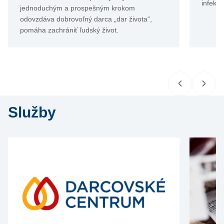
infekci
jednoduchým a prospešným krokom
odovzdáva dobrovoľný darca „dar života“,
pomáha zachrániť ľudský život.
Služby