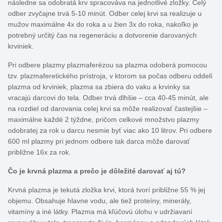
následne sa odobratá krv spracováva na jednotlivé zložky. Celý
odber zvyčajne trvá 5-10 minút. Odber celej krvi sa realizuje u
mužov maximálne 4x do roka a u žien 3x do roka, nakoľko je
potrebný určitý čas na regeneráciu a dotvorenie darovaných
krviniek.
Pri odbere plazmy plazmaferézou sa plazma odoberá pomocou
tzv. plazmaferetického prístroja, v ktorom sa počas odberu oddelí
plazma od krviniek, plazma sa zbiera do vaku a krvinky sa
vracajú darcovi do tela. Odber trvá dlhšie – cca 40-45 minút, ale
na rozdiel od darovania celej krvi sa môže realizovať častejšie –
maximálne každé 2 týždne, pričom celkové množstvo plazmy
odobratej za rok u darcu nesmie byť viac ako 10 litrov. Pri odbere
600 ml plazmy pri jednom odbere tak darca môže darovať
približne 16x za rok.
Čo je krvná plazma a prečo je dôležité darovať aj tú?
Krvná plazma je tekutá zložka krvi, ktorá tvorí približne 55 % jej
objemu. Obsahuje hlavne vodu, ale tiež proteíny, minerály,
vitamíny a iné látky. Plazma má kľúčovú úlohu v udržiavaní