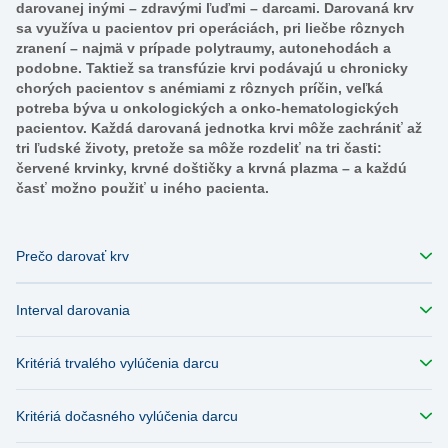
darovanej inými – zdravými ľuďmi – darcami. Darovaná krv
sa využíva u pacientov pri operáciách, pri liečbe rôznych
zranení – najmä v prípade polytraumy, autonehodách a
podobne. Taktiež sa transfúzie krvi podávajú u chronicky
chorých pacientov s anémiami z rôznych príčin, veľká
potreba býva u onkologických a onko-hematologických
pacientov. Každá darovaná jednotka krvi môže zachrániť až
tri ľudské životy, pretože sa môže rozdeliť na tri časti:
červené krvinky, krvné doštičky a krvná plazma – a každú
časť možno použiť u iného pacienta.
Prečo darovať krv
Interval darovania
Kritériá trvalého vylúčenia darcu
Kritériá dočasného vylúčenia darcu