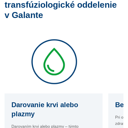
transfúziologické oddelenie
v Galante
Darovanie krvi alebo
Bez
plazmy
Pri od
zdravo
Darovaním krvi alebo plazmy – týmto