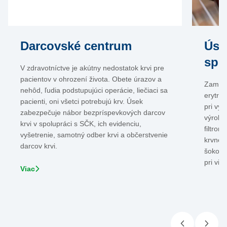
Darcovské centrum
Úse
spr
V zdravotníctve je akútny nedostatok krvi pre
pacientov v ohrození života. Obete úrazov a
Zameri
nehôd, ľudia podstupujúci operácie, liečiaci sa
erytroc
pacienti, oni všetci potrebujú krv. Úsek
pri vý
zabezpečuje nábor bezpríspevkových darcov
výrobk
krvi v spolupráci s SČK, ich evidenciu,
filtrom
vyšetrenie, samotný odber krvi a občerstvenie
krvnéh
darcov krvi.
šokovo
pri via
Viac