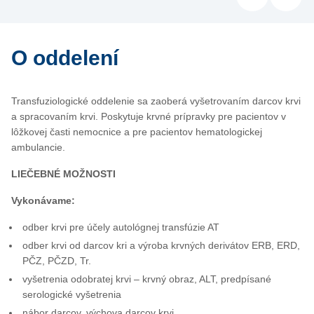
O oddelení
Transfuziologické oddelenie sa zaoberá vyšetrovaním darcov krvi
a spracovaním krvi. Poskytuje krvné prípravky pre pacientov v
lôžkovej časti nemocnice a pre pacientov hematologickej
ambulancie.
LIEČEBNÉ MOŽNOSTI
Vykonávame:
odber krvi pre účely autológnej transfúzie AT
odber krvi od darcov kri a výroba krvných derivátov ERB, ERD,
PČZ, PČZD, Tr.
vyšetrenia odobratej krvi – krvný obraz, ALT, predpísané
serologické vyšetrenia
nábor darcov, výchova darcov krvi