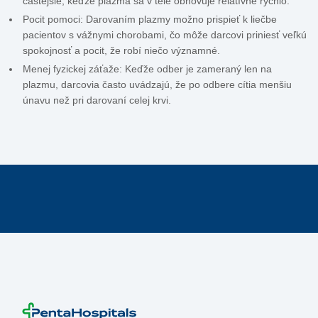
častejšie, keďže plazma sa v tele obnovuje relatívne rýchlo.
Pocit pomoci: Darovaním plazmy možno prispieť k liečbe
pacientov s vážnymi chorobami, čo môže darcovi priniesť veľkú
spokojnosť a pocit, že robí niečo významné.
Menej fyzickej záťaže: Keďže odber je zameraný len na
plazmu, darcovia často uvádzajú, že po odbere cítia menšiu
únavu než pri darovaní celej krvi.