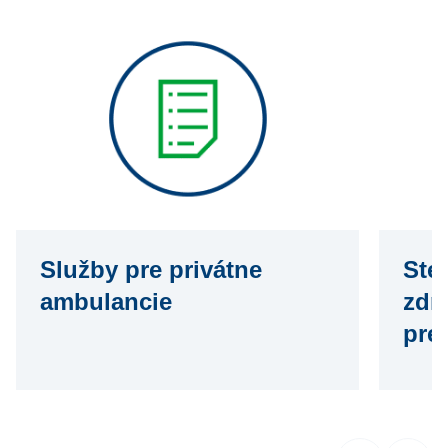
Služby pre privátne
Ster
ambulancie
zdr
pre