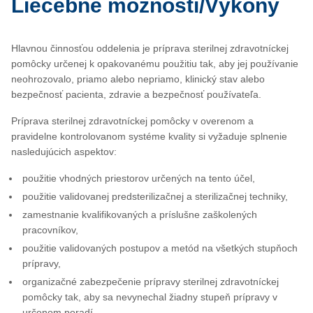
Liečebné možnosti/Výkony
Hlavnou činnosťou oddelenia je príprava sterilnej zdravotníckej
pomôcky určenej k opakovanému použitiu tak, aby jej používanie
neohrozovalo, priamo alebo nepriamo, klinický stav alebo
bezpečnosť pacienta, zdravie a bezpečnosť používateľa.
Príprava sterilnej zdravotníckej pomôcky v overenom a
pravidelne kontrolovanom systéme kvality si vyžaduje splnenie
nasledujúcich aspektov:
použitie vhodných priestorov určených na tento účel,
použitie validovanej predsterilizačnej a sterilizačnej techniky,
zamestnanie kvalifikovaných a príslušne zaškolených
pracovníkov,
použitie validovaných postupov a metód na všetkých stupňoch
prípravy,
organizačné zabezpečenie prípravy sterilnej zdravotníckej
pomôcky tak, aby sa nevynechal žiadny stupeň prípravy v
určenom poradí.